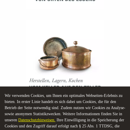
Wir verwenden Cookies, um Ihnen ein optimales Webseiten-Erlebnis zu
bieten. In erster Linie handelt es sich dabei um Cookies, die für den
Betrieb der Seite notwendig sind. Zudem nutzen wir Cookies zu Analyse-
sowie anonymen Statistikzwecken. Weitere Informationen finden Sie in
unseren
Datenschutzhinweisen.
Ihre Einwilligung in die Speicherung der
Cookies und den Zugriff darauf erfolgt nach § 25 Abs. 1 TTDSG, die
REZEPTE